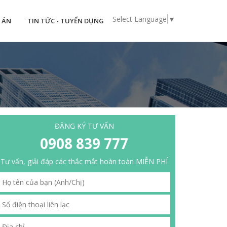
Select Language
▼
 ÁN
TIN TỨC - TUYỂN DỤNG
ĐĂNG KÝ TƯ VẤN
0908 839 777
Tư vấn, giải đáp các thắc mắt hoàn toàn MIỄN PHÍ