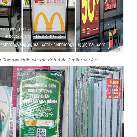
 Standee chân sắt sơn tĩnh điện 2 mặt thay AW.