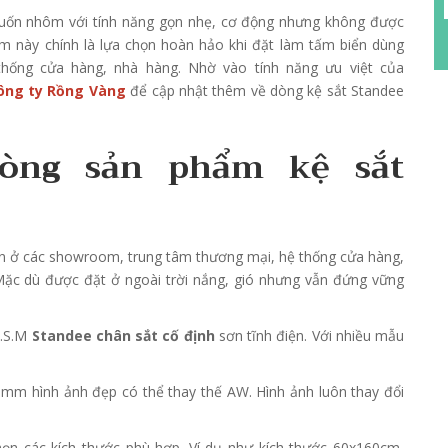
cuốn nhôm với tính năng gọn nhẹ, cơ động nhưng không được
m này chính là lựa chọn hoàn hảo khi đặt làm tấm biển dùng
hống cửa hàng, nhà hàng. Nhờ vào tính năng ưu việt của
ông ty Rồng Vàng
để cập nhật thêm về dòng kệ sắt Standee
dòng sản phẩm kệ sắt
 ở các showroom, trung tâm thương mại, hệ thống cửa hàng,
 Mặc dù được đặt ở ngoài trời nắng, gió nhưng vẫn đứng vững
O.S.M
Standee chân sắt cố định
sơn tĩnh điện. Với nhiều mẫu
-5mm hình ảnh đẹp có thể thay thế AW. Hình ảnh luôn thay đổi
họn các kích thước phù hợp. Ví dụ như kích thước 60x160cm,