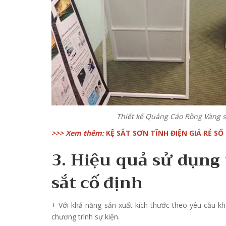
Thiết kế Quảng Cáo Rồng Vàng s
>>> Xem thêm:
KỆ SẮT SƠN TĨNH ĐIỆN GIÁ RẺ SỐ
3. Hiệu quả sử dụng
sắt cố định
+ Với khả năng sản xuất kích thước theo yêu cầu k
chương trình sự kiện.