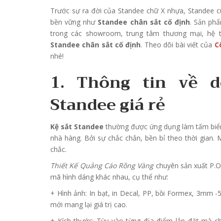
Trước sự ra đời của Standee chữ X nhựa, Standee 
bền vững như
Standee chân sắt cố định
. Sản phẩ
trong các showroom, trung tâm thương mại, hệ t
Standee chân sắt cố định
. Theo dõi bài viết của
C
nhé!
1. Thông tin về 
Standee giá rẻ
Kệ sắt Standee
thường được ứng dụng làm tấm biển
nhà hàng. Bởi sự chắc chắn, bền bỉ theo thời gian.
chắc.
Thiết Kế Quảng Cáo Rồng Vàng
chuyên sản xuất P.
mã hình dáng khác nhau, cụ thể như:
+ Hình ảnh: In bạt, in Decal, PP, bồi Formex, 3mm 
mới mang lại giá trị cao.
+ Kích thước: Tùy vào từng địa điểm lắp đặt mà c