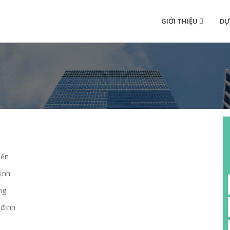
GIỚI THIỆU
DỰ
iến
định
ng
 định