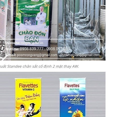
uất Standee chân sắt cố định 2 mặt thay AW.