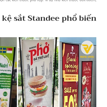
 kệ sắt Standee phổ biến