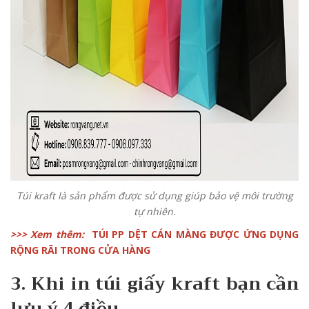
Túi kraft là sản phẩm được sử dụng giúp bảo vệ môi trường
tự nhiên.
>>> Xem thêm:
TÚI PP DỆT CÁN MÀNG ĐƯỢC ỨNG DỤNG
RỘNG RÃI TRONG CỬA HÀNG
3. Khi in túi giấy kraft bạn cần
lưu ý 4 điều