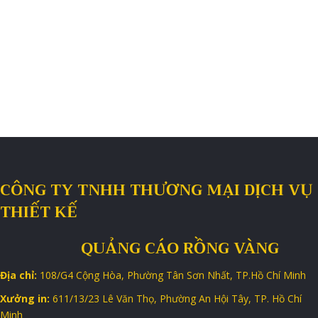
CÔNG TY TNHH THƯƠNG MẠI DỊCH VỤ
THIẾT KẾ
QUẢNG CÁO RỒNG VÀNG
Địa chỉ:
108/G4 Cộng Hòa, Phường Tân Sơn Nhất, TP.Hồ Chí Minh
Xưởng in:
611/13/23 Lê Văn Thọ, Phường An Hội Tây, TP. Hồ Chí
Minh